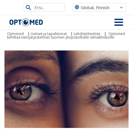
Etsi
Global, Finnish
sivustolta
Optomed
MENU
Optomed
|
Uutiset ja tapahtumat
|
Lehdistötiedote
|
Optomed
kehittää tietojärjestelmän Suomen yliopistollisille silmäklinikoille