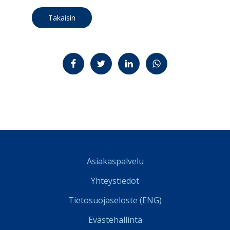
Takaisin
Jaa Facebookissa
Jaa Twitterissä
Jaa LinkedInissä
Jaa WhatsAppissa
Asiakaspalvelu
Yhteystiedot
Tietosuojaseloste (ENG)
Evästehallinta