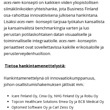
aces-rwm
-konsepti on kaikkien viiden yliopistollisen
silmäklinikoiden yhteishanke, jota Business Finland
osa-rahoittaa innovatiivisena julkisena hankintana.
Lisäksi
aces-rwm
-konsepti tarjoaa työkalun kansallista
ja kansainvälistä benchmarkingia varten ja luo
perustan potilaskohtaisen datan visuaaliselle ja
toiminnalliselle integraatiolle.
aces-rwm
-konseptin
periaatteet ovat sovellettavissa kaikille erikoisaloille ja
perusterveydenhuoltoon.
Tietoa hankintamenettelystä:
Hankintamenettelynä oli innovaatiokumppanuus,
johon osallistumishakemuksen jättivät mm.:
Icare Finland Oy, Cinia Oy, NHG Finland Oy ja Robu Oy
Topcon Healthcare Solutions Emea Oy ja BCB Medical Oy
Optomed Software Oy ja Carl Zeiss Oy