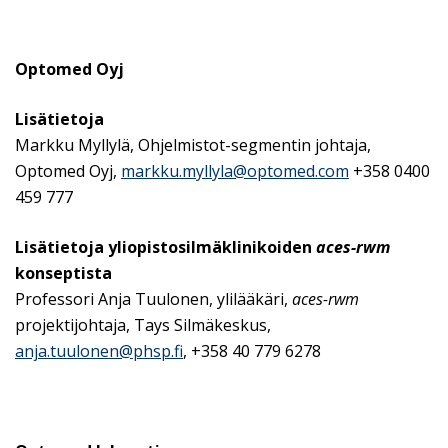
Optomed Oyj
Lisätietoja
Markku Myllylä, Ohjelmistot-segmentin johtaja,
Optomed Oyj,
markku.myllyla@optomed.com
+358 0400
459 777
Lisätietoja yliopistosilmäklinikoiden
aces-rwm
konseptista
Professori Anja Tuulonen, ylilääkäri,
aces-rwm
projektijohtaja, Tays Silmäkeskus,
anja.tuulonen@phsp.fi
, +358 40 779 6278