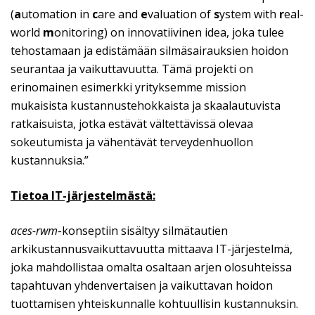
(
a
utomation in
c
are and
e
valuation of
s
ystem with
r
eal-
world
m
onitoring) on innovatiivinen idea, joka tulee
tehostamaan ja edistämään silmäsairauksien hoidon
seurantaa ja vaikuttavuutta. Tämä projekti on
erinomainen esimerkki yrityksemme mission
mukaisista kustannustehokkaista ja skaalautuvista
ratkaisuista, jotka estävät vältettävissä olevaa
sokeutumista ja vähentävät terveydenhuollon
kustannuksia.”
Tietoa IT-järjestelmästä:
aces-rwm
-konseptiin sisältyy silmätautien
arkikustannusvaikuttavuutta mittaava IT-järjestelmä,
joka mahdollistaa omalta osaltaan arjen olosuhteissa
tapahtuvan yhdenvertaisen ja vaikuttavan hoidon
tuottamisen yhteiskunnalle kohtuullisin kustannuksin.