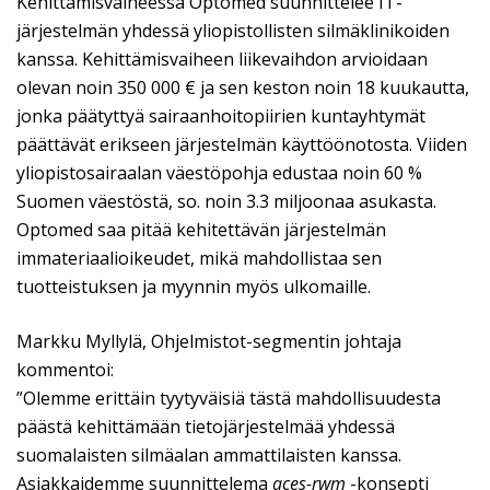
Kehittämisvaiheessa Optomed suunnittelee IT-
järjestelmän yhdessä yliopistollisten silmäklinikoiden
kanssa. Kehittämisvaiheen liikevaihdon arvioidaan
olevan noin 350 000 € ja sen keston noin 18 kuukautta,
jonka päätyttyä sairaanhoitopiirien kuntayhtymät
päättävät erikseen järjestelmän käyttöönotosta. Viiden
yliopistosairaalan väestöpohja edustaa noin 60 %
Suomen väestöstä, so. noin 3.3 miljoonaa asukasta.
Optomed saa pitää kehitettävän järjestelmän
immateriaalioikeudet, mikä mahdollistaa sen
tuotteistuksen ja myynnin myös ulkomaille.
Markku Myllylä, Ohjelmistot-segmentin johtaja
kommentoi:
”Olemme erittäin tyytyväisiä tästä mahdollisuudesta
päästä kehittämään tietojärjestelmää yhdessä
suomalaisten silmäalan ammattilaisten kanssa.
Asiakkaidemme suunnittelema
aces-rwm
-konsepti