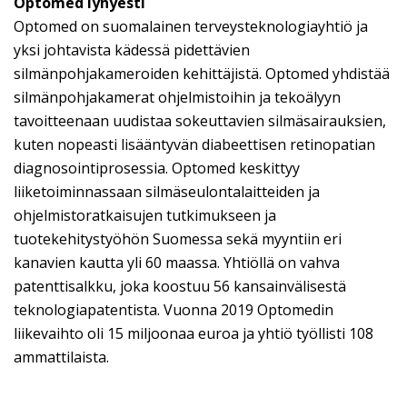
Optomed lyhyesti
Optomed on suomalainen terveysteknologiayhtiö ja
yksi johtavista kädessä pidettävien
silmänpohjakameroiden kehittäjistä. Optomed yhdistää
silmänpohjakamerat ohjelmistoihin ja tekoälyyn
tavoitteenaan uudistaa sokeuttavien silmäsairauksien,
kuten nopeasti lisääntyvän diabeettisen retinopatian
diagnosointiprosessia. Optomed keskittyy
liiketoiminnassaan silmäseulontalaitteiden ja
ohjelmistoratkaisujen tutkimukseen ja
tuotekehitystyöhön Suomessa sekä myyntiin eri
kanavien kautta yli 60 maassa. Yhtiöllä on vahva
patenttisalkku, joka koostuu 56 kansainvälisestä
teknologiapatentista. Vuonna 2019 Optomedin
liikevaihto oli 15 miljoonaa euroa ja yhtiö työllisti 108
ammattilaista.