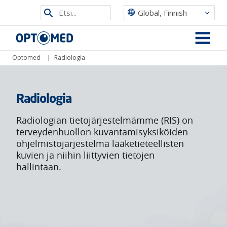
Etsi
Global, Finnish
sivustolta
Optomed
MENU
Optomed
|
Radiologia
Radiologia
Radiologian tietojärjestelmämme (RIS) on
terveydenhuollon kuvantamisyksiköiden
ohjelmistojärjestelmä lääketieteellisten
kuvien ja niihin liittyvien tietojen
hallintaan.