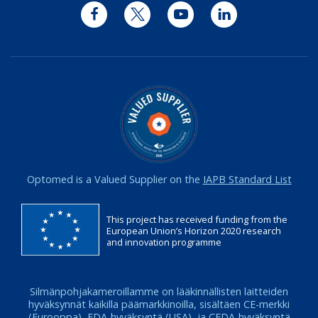
Facebook
Twitter
YouTube
LinkedIn
Optomed is a Valued Supplier on the
IAPB Standard List
This project has received funding from the
European Union’s Horizon 2020 research
and innovation programme
Silmänpohjakameroillamme on lääkinnällisten laitteiden
hyväksynnät kaikilla päämarkkinoilla, sisältäen CE-merkki
(Eurooppa), FDA-hyväksyntä (USA), ja CFDA-hyväksyntä