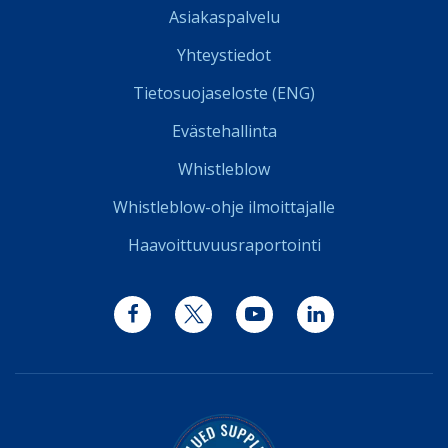
Asiakaspalvelu
Yhteystiedot
Tietosuojaseloste (ENG)
Evästehallinta
Whistleblow
Whistleblow-ohje ilmoittajalle
Haavoittuvuusraportointi
Facebook
Twitter
YouTube
LinkedIn