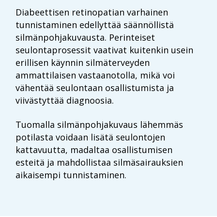
Diabeettisen
retinopatian
varhainen
tunnistaminen edellyttää säännöllistä
silmänpohjakuvausta. Perinteiset
seulontaprosessit vaativat kuitenkin usein
erillisen
käynnin silmäterveyden
ammattilaisen vastaanotolla, mikä voi
vähentää seulontaan
osallistumista ja
viivästyttää diagnoosia.
Tuomalla silmänpohjakuvaus lähemmäs
potilasta voidaan lisätä seulontojen
kattavuutta,
madaltaa osallistumisen
esteitä ja mahdollistaa silmäsairauksien
aikaisempi
tunnistaminen.