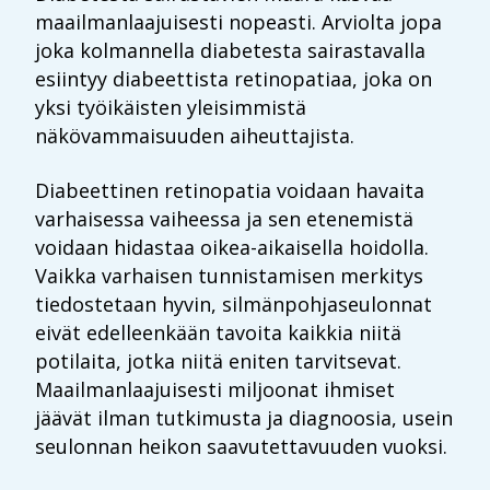
maailmanlaajuisesti nopeasti. Arviolta jopa
joka kolmannella
diabetesta sairastavalla
esiintyy diabeettista
retinopatiaa
, joka on
yksi työikäisten yleisimmistä
näkövammaisuuden aiheuttajista.
Diabeettinen
retinopatia
voidaan havaita
varhaisessa vaiheessa ja sen etenemistä
voidaan hidastaa
oikea-aikaisella hoidolla.
Vaikka varhaisen tunnistamisen merkitys
tiedostetaan hyvin,
silmänpohjaseulonnat
eivät edelleenkään tavoita kaikkia niitä
potilaita, jotka niitä eniten tarvitsevat.
Maailmanlaajuisesti miljoonat ihmiset
jäävät ilman tutkimusta ja diagnoosia, usein
seulonnan heikon
saavutettavuuden vuoksi.