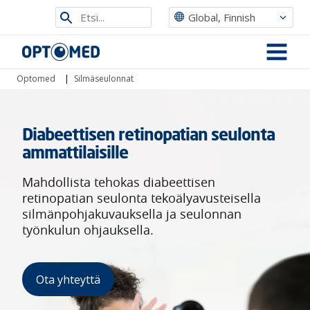
Etsi
Global, Finnish
sivustolta
Optomed
MENU
Optomed
|
Silmäseulonnat
Diabeettisen retinopatian seulonta
ammattilaisille
Mahdollista tehokas diabeettisen
retinopatian seulonta tekoälyavusteisella
silmänpohjakuvauksella ja seulonnan
työnkulun ohjauksella.
Ota yhteyttä