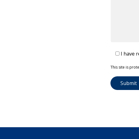
I have 
Please leave 
This site is pr