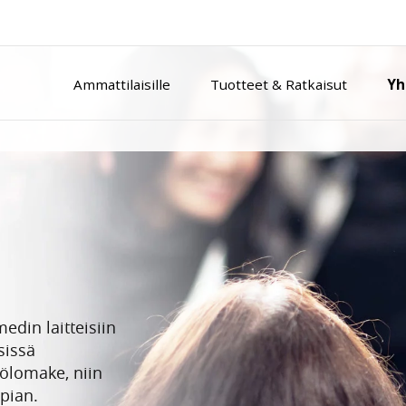
Ammattilaisille
Tuotteet & Ratkaisut
Yh
din laitteisiin
sissä
tölomake, niin
pian.