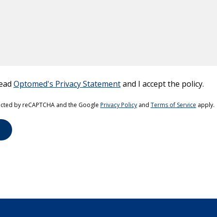
read
Optomed's Privacy Statement
and I accept the policy.
this field empty.
otected by reCAPTCHA and the Google
Privacy Policy
and
Terms of Service
apply.