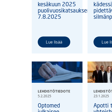
kesäkuun 2025
kädess
puolivuosikatsauksen
pidett
7.8.2025
silmän
Lue lisää
Lue l
LEHDISTÖTIEDOTE
LEHDISTÖ
5.2.2025
23.1.2025
Optomed
Apotti 
julkaisee
yhteis