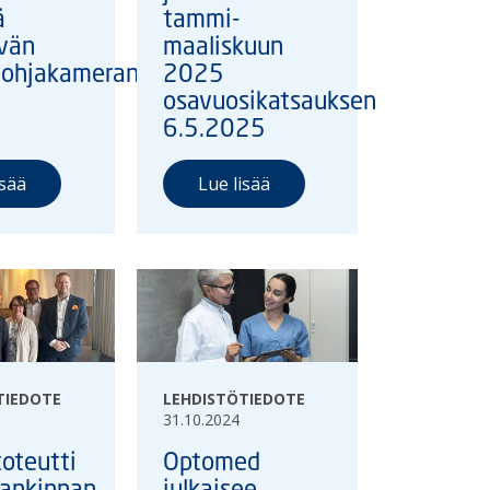
ä
tammi-
ävän
maaliskuun
pohjakameran
2025
osavuosikatsauksen
6.5.2025
isää
Lue lisää
TIEDOTE
LEHDISTÖTIEDOTE
31.10.2024
toteutti
Optomed
hankinnan
julkaisee