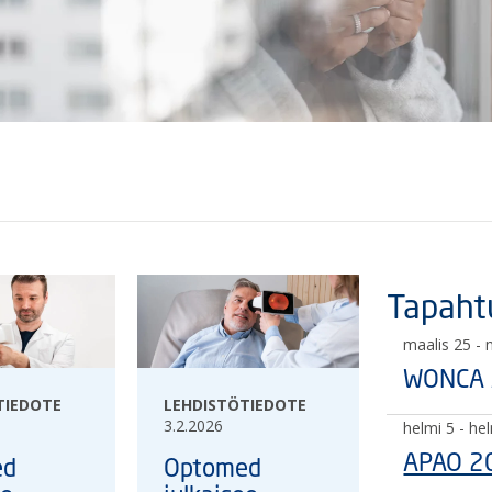
Tapaht
maalis 25
- 
WONCA A
TIEDOTE
LEHDISTÖTIEDOTE
3.2.2026
helmi 5
- he
APAO 2
ed
Optomed