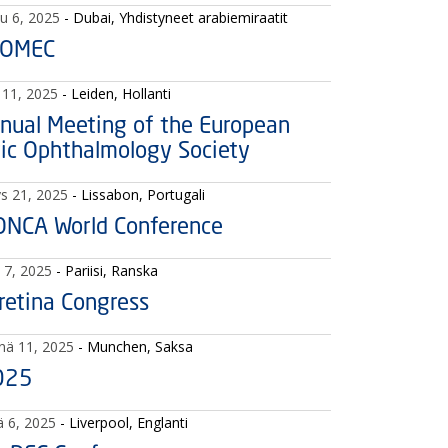
lu 6, 2025
- Dubai, Yhdistyneet arabiemiraatit
POMEC
a 11, 2025
- Leiden, Hollanti
nual Meeting of the European
ric Ophthalmology Society
ys 21, 2025
- Lissabon, Portugali
NCA World Conference
s 7, 2025
- Pariisi, Ranska
retina Congress
inä 11, 2025
- Munchen, Saksa
025
ä 6, 2025
- Liverpool, Englanti