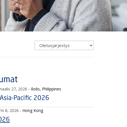
Vaihda
uutisten
järjestystä
umat
maalis 27, 2026
- Iloilo, Philippines
sia-Pacific 2026
lmi 8, 2026
- Hong Kong
026