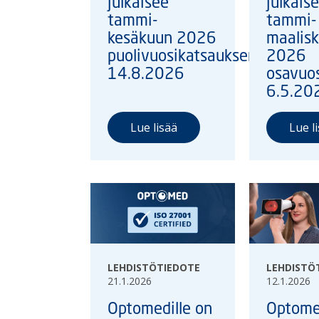
julkaisee
julkais
tammi-
tammi-
kesäkuun 2026
maalis
puolivuosikatsauksen
2026
14.8.2026
osavuo
6.5.20
Lue lisää
Lue l
LEHDISTÖTIEDOTE
LEHDISTÖ
21.1.2026
12.1.2026
Optomedille on
Optom