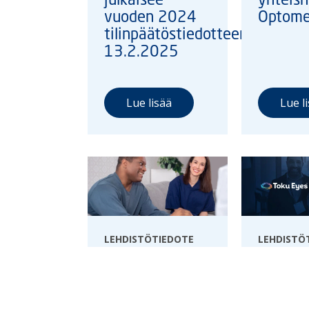
vuoden 2024
Optome
tilinpäätöstiedotteen
13.2.2025
Lue lisää
Lue l
LEHDISTÖTIEDOTE
LEHDISTÖ
1.8.2024
30.5.2024
Julkaisemme
Optome
tammi-
Toku In