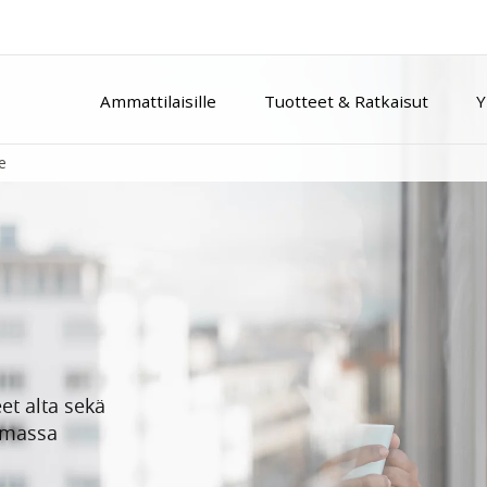
Ammattilaisille
Tuotteet & Ratkaisut
Y
e
et alta sekä
umassa