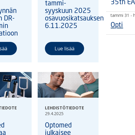
35th EA
tammi-
ynnän
syyskuun 2025
tammi 31
- 
n DR-
osavuosikatsauksen
Opti
min
6.11.2025
atioon
isää
Lue lisää
TIEDOTE
LEHDISTÖTIEDOTE
29.4.2025
ed
Optomed
aa
julkaisee