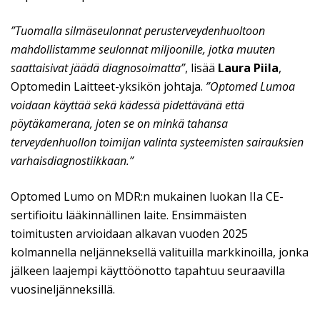
”Tuomalla silmäseulonnat perusterveydenhuoltoon
mahdollistamme seulonnat miljoonille, jotka muuten
saattaisivat jäädä diagnosoimatta”
, lisää
Laura Piila
,
Optomedin Laitteet-yksikön johtaja.
”Optomed Lumoa
voidaan käyttää sekä kädessä pidettävänä että
pöytäkamerana, joten se on minkä tahansa
terveydenhuollon toimijan valinta systeemisten sairauksien
varhaisdiagnostiikkaan.”
Optomed Lumo on MDR:n mukainen luokan IIa CE-
sertifioitu lääkinnällinen laite. Ensimmäisten
toimitusten arvioidaan alkavan vuoden 2025
kolmannella neljänneksellä valituilla markkinoilla, jonka
jälkeen laajempi käyttöönotto tapahtuu seuraavilla
vuosineljänneksillä.