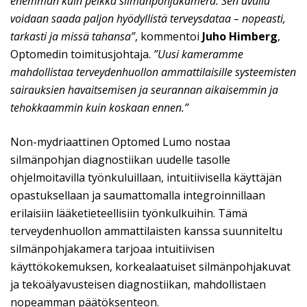
enemmän kuin pelkkä silmänpohjakamera. Sen avulla
voidaan saada paljon hyödyllistä terveysdataa – nopeasti,
tarkasti ja missä tahansa”
, kommentoi
Juho Himberg
,
Optomedin toimitusjohtaja.
”Uusi kameramme
mahdollistaa terveydenhuollon ammattilaisille systeemisten
sairauksien havaitsemisen ja seurannan aikaisemmin ja
tehokkaammin kuin koskaan ennen.”
Non-mydriaattinen Optomed Lumo nostaa
silmänpohjan diagnostiikan uudelle tasolle
ohjelmoitavilla työnkuluillaan, intuitiivisella käyttäjän
opastuksellaan ja saumattomalla integroinnillaan
erilaisiin lääketieteellisiin työnkulkuihin. Tämä
terveydenhuollon ammattilaisten kanssa suunniteltu
silmänpohjakamera tarjoaa intuitiivisen
käyttökokemuksen, korkealaatuiset silmänpohjakuvat
ja tekoälyavusteisen diagnostiikan, mahdollistaen
nopeamman päätöksenteon.