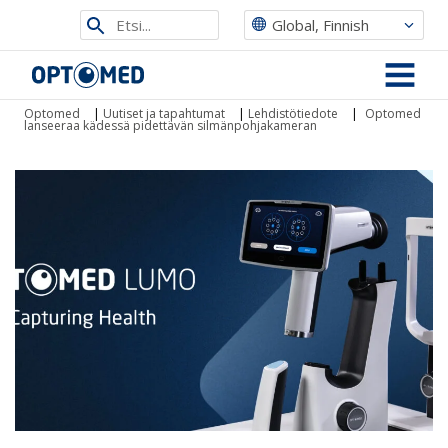
Etsi
Global, Finnish
sivustolta
Optomed
MENU
Optomed
|
Uutiset ja tapahtumat
|
Lehdistötiedote
|
Optomed
lanseeraa kädessä pidettävän silmänpohjakameran