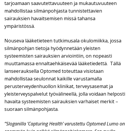
tarjoamaan saavutettavuuteen ja mukautuvuuteen
mahdollistaa silmänpohjasta tunnistettavien
sairauksien havaitsemisen missä tahansa
ympäristössä.
Nouseva lääketieteen tutkimusala okulomiikka, jossa
silmänpohjan tietoja hyödynnetään yleisten
systeemisten sairauksien arviointiin, on nopeasti
muuttamassa ennaltaehkäisevää lääketiedettä. Tällä
lanseerauksella Optomed toteuttaa visiotaan
mahdollistaa seulonnat kaikille varustamalla
perusterveydenhuollon klinikat, terveysasemat ja
yleisterveyspalvelut työvälineellä, jolla voidaan helposti
havaita systeemisten sairauksien varhaiset merkit –
suoraan silmänpohjasta.
”Sloganilla ’Capturing Health’ varustettu Optomed Lumo on