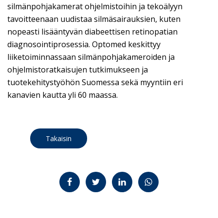
silmänpohjakamerat ohjelmistoihin ja tekoälyyn
tavoitteenaan uudistaa silmäsairauksien, kuten
nopeasti lisääntyvän diabeettisen retinopatian
diagnosointiprosessia. Optomed keskittyy
liiketoiminnassaan silmänpohjakameroiden ja
ohjelmistoratkaisujen tutkimukseen ja
tuotekehitystyöhön Suomessa sekä myyntiin eri
kanavien kautta yli 60 maassa.
Takaisin
Jaa Facebookissa
Jaa Twitterissä
Jaa LinkedInissä
Jaa WhatsAppissa