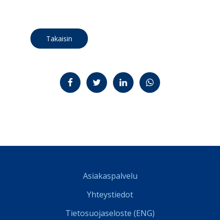
Takaisin
Jaa Facebookissa
Jaa Twitterissä
Jaa LinkedInissä
Jaa WhatsAppissa
Asiakaspalvelu
Yhteystiedot
Tietosuojaseloste (ENG)