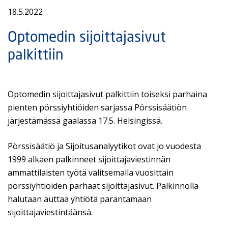
18.5.2022
Optomedin sijoittajasivut
palkittiin
Optomedin sijoittajasivut palkittiin toiseksi parhaina
pienten pörssiyhtiöiden sarjassa Pörssisäätiön
järjestämässä gaalassa 17.5. Helsingissä.
Pörssisäätiö ja Sijoitusanalyytikot ovat jo vuodesta
1999 alkaen palkinneet sijoittajaviestinnän
ammattilaisten työtä valitsemalla vuosittain
pörssiyhtiöiden parhaat sijoittajasivut. Palkinnolla
halutaan auttaa yhtiötä parantamaan
sijoittajaviestintäänsä.