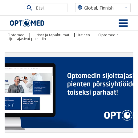
Etsi
Global, Finnish
sivustolta
Optomed
MENU
Optomed
|
Uutiset ja tapahtumat
|
Uutinen
|
Optomedin
sijoittajasivut palkittiin