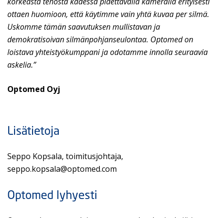
korkeasta tehosta kädessä pidettävällä kameralla erityisesti
ottaen huomioon, että käytimme vain yhtä kuvaa per silmä.
Uskomme tämän saavutuksen mullistavan ja
demokratisoivan silmänpohjanseulontaa. Optomed on
loistava yhteistyökumppani ja odotamme innolla seuraavia
askelia.”
Optomed Oyj
Lisätietoja
Seppo Kopsala, toimitusjohtaja,
seppo.kopsala@optomed.com
Optomed lyhyesti