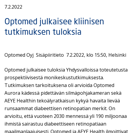
7.2.2022
Optomed julkaisee kliinisen
tutkimuksen tuloksia
Optomed Oyj Sisäpiiritieto 7.2.2022, klo 15:50, Helsinki
Optomed julkaisee tuloksia Yhdysvalloissa toteutetusta
prospektiivisestä monikeskustutkimuksesta.
Tutkimuksen tarkoituksena oli arvioida Optomed
Aurora kädessä pidettävän silmäpohjakameran sekä
AEYE Healthin tekoälyratkaisun kykyä havaita lievää
runsaammat diabeettisen retinopatian merkit. On
arvioitu, että vuoteen 2030 mennessä yli 190 miljoonaa
ihmistä sairastuu diabeettiseen retinopatiaan
maailmanlaajuisesti. Optomed ja AEYE Health ilmoittivat