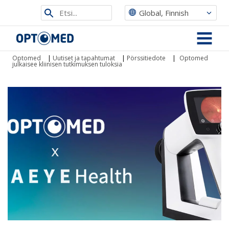
Etsi
Global, Finnish
sivustolta
Optomed
MENU
Optomed
|
Uutiset ja tapahtumat
|
Pörssitiedote
|
Optomed
julkaisee kliinisen tutkimuksen tuloksia