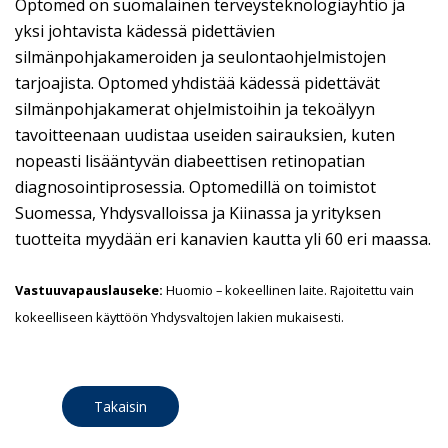
Optomed on suomalainen terveysteknologiayhtiö ja
yksi johtavista kädessä pidettävien
silmänpohjakameroiden ja seulontaohjelmistojen
tarjoajista. Optomed yhdistää kädessä pidettävät
silmänpohjakamerat ohjelmistoihin ja tekoälyyn
tavoitteenaan uudistaa useiden sairauksien, kuten
nopeasti lisääntyvän diabeettisen retinopatian
diagnosointiprosessia. Optomedillä on toimistot
Suomessa, Yhdysvalloissa ja Kiinassa ja yrityksen
tuotteita myydään eri kanavien kautta yli 60 eri maassa.
Vastuuvapauslauseke:
Huomio – kokeellinen laite. Rajoitettu vain
kokeelliseen käyttöön Yhdysvaltojen lakien mukaisesti.
Takaisin