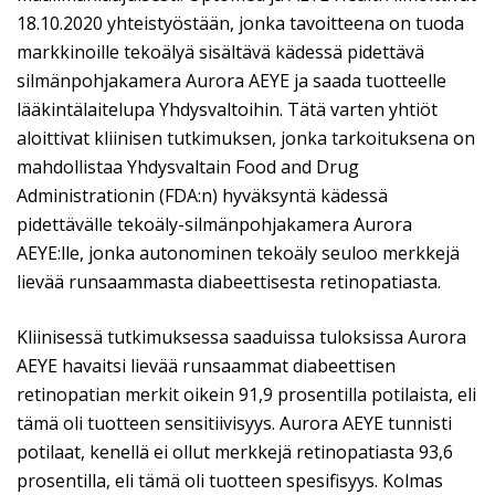
18.10.2020 yhteistyöstään, jonka tavoitteena on tuoda
markkinoille tekoälyä sisältävä kädessä pidettävä
silmänpohjakamera Aurora AEYE ja saada tuotteelle
lääkintälaitelupa Yhdysvaltoihin. Tätä varten yhtiöt
aloittivat kliinisen tutkimuksen, jonka tarkoituksena on
mahdollistaa Yhdysvaltain Food and Drug
Administrationin (FDA:n) hyväksyntä kädessä
pidettävälle tekoäly-silmänpohjakamera Aurora
AEYE:lle, jonka autonominen tekoäly seuloo merkkejä
lievää runsaammasta diabeettisesta retinopatiasta.
Kliinisessä tutkimuksessa saaduissa tuloksissa Aurora
AEYE havaitsi lievää runsaammat diabeettisen
retinopatian merkit oikein 91,9 prosentilla potilaista, eli
tämä oli tuotteen sensitiivisyys. Aurora AEYE tunnisti
potilaat, kenellä ei ollut merkkejä retinopatiasta 93,6
prosentilla, eli tämä oli tuotteen spesifisyys. Kolmas