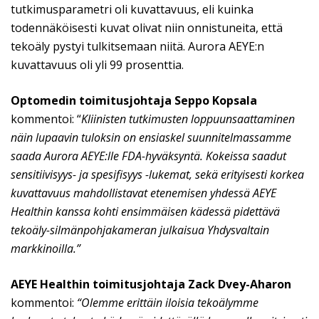
tutkimusparametri oli kuvattavuus, eli kuinka
todennäköisesti kuvat olivat niin onnistuneita, että
tekoäly pystyi tulkitsemaan niitä. Aurora AEYE:n
kuvattavuus oli yli 99 prosenttia.
Optomedin toimitusjohtaja Seppo Kopsala
kommentoi: “
Kliinisten tutkimusten loppuunsaattaminen
näin lupaavin tuloksin on ensiaskel suunnitelmassamme
saada Aurora AEYE:lle FDA-hyväksyntä. Kokeissa saadut
sensitiivisyys- ja spesifisyys -lukemat, sekä erityisesti korkea
kuvattavuus mahdollistavat etenemisen yhdessä AEYE
Healthin kanssa kohti ensimmäisen kädessä pidettävä
tekoäly-silmänpohjakameran julkaisua Yhdysvaltain
markkinoilla.”
AEYE Healthin toimitusjohtaja Zack Dvey-Aharon
kommentoi:
“Olemme erittäin iloisia tekoälymme