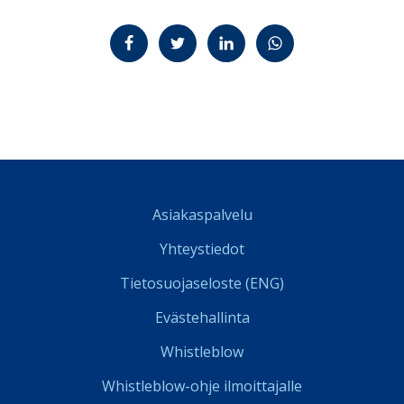
Jaa Facebookissa
Jaa Twitterissä
Jaa LinkedInissä
Jaa WhatsAppissa
Asiakaspalvelu
Yhteystiedot
Tietosuojaseloste (ENG)
Evästehallinta
Whistleblow
Whistleblow-ohje ilmoittajalle