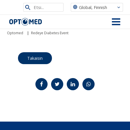
Etsi
Global, Finnish
sivustolta
Optomed
MENU
Optomed
|
Redeye Diabetes Event
Takaisin
Jaa Facebookissa
Jaa Twitterissä
Jaa LinkedInissä
Jaa WhatsAppissa