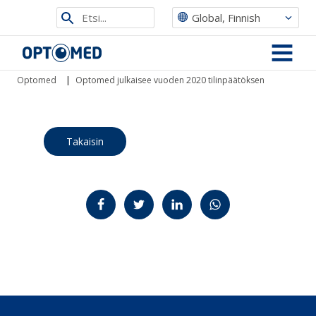
Etsi
Global, Finnish
sivustolta
Optomed
MENU
Optomed
|
Optomed julkaisee vuoden 2020 tilinpäätöksen
Takaisin
Jaa Facebookissa
Jaa Twitterissä
Jaa LinkedInissä
Jaa WhatsAppissa