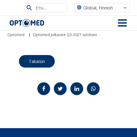
Etsi
Global, Finnish
sivustolta
Optomed
MENU
Optomed
|
Optomed julkaisee Q3-2021 tuloksen
Takaisin
Jaa Facebookissa
Jaa Twitterissä
Jaa LinkedInissä
Jaa WhatsAppissa