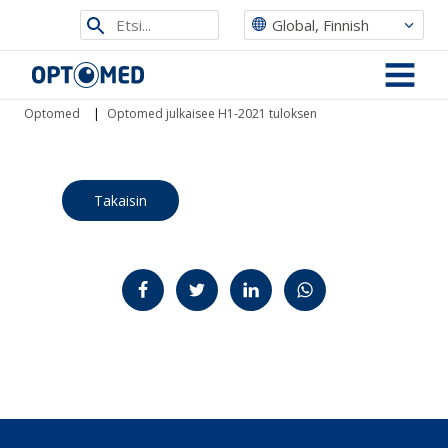
Etsi
Global, Finnish
sivustolta
Optomed
MENU
Optomed
|
Optomed julkaisee H1-2021 tuloksen
Takaisin
Jaa Facebookissa
Jaa Twitterissä
Jaa LinkedInissä
Jaa WhatsAppissa