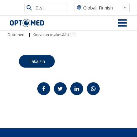
Etsi
Global, Finnish
sivustolta
Optomed
MENU
Optomed
|
Kouvolan osakesäästäjät
Takaisin
Jaa Facebookissa
Jaa Twitterissä
Jaa LinkedInissä
Jaa WhatsAppissa