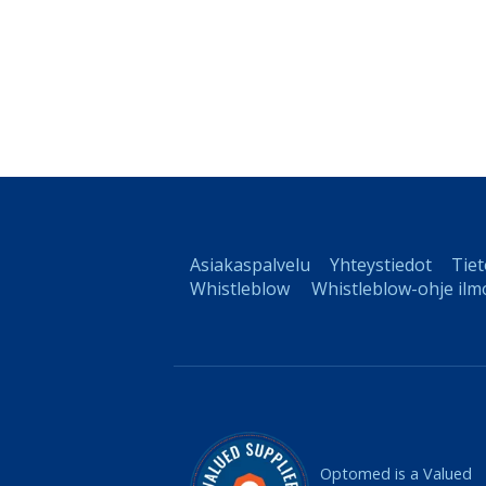
Asiakaspalvelu
Yhteystiedot
Tie
Whistleblow
Whistleblow-ohje ilmo
Optomed is a Valued