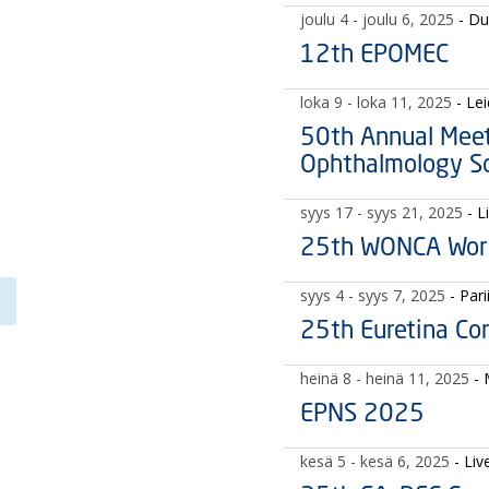
joulu 4
- joulu 6, 2025
- Du
12th EPOMEC
loka 9
- loka 11, 2025
- Le
50th Annual Meet
Ophthalmology So
syys 17
- syys 21, 2025
- L
25th WONCA Worl
syys 4
- syys 7, 2025
- Pari
25th Euretina Co
heinä 8
- heinä 11, 2025
-
EPNS 2025
kesä 5
- kesä 6, 2025
- Liv