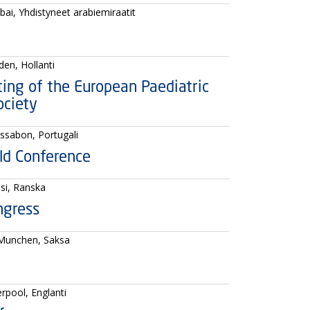
bai, Yhdistyneet arabiemiraatit
iden, Hollanti
ing of the European Paediatric
ciety
issabon, Portugali
d Conference
isi, Ranska
ngress
 Munchen, Saksa
erpool, Englanti