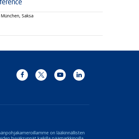
ference
- München, Saksa
Facebook
Twitter
YouTube
LinkedIn
mänpohjakameroillamme on lääkinnällisten
teiden hyväksynnät kaikilla päämarkkinoilla,