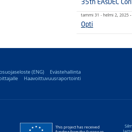
35th EAsDEC Con
tammi 31
- helmi 2, 2025
Opti
tosuojaseloste (ENG)
Evästehallinta
ittajalle
Haavoittuvuusraportointi
Sil
This project has received
lait
funding from the European