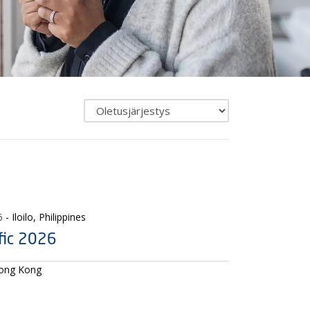
Vaihda
uutisten
järjestystä
6
- Iloilo, Philippines
fic 2026
Hong Kong